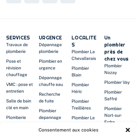
SERVICES
URGENCE
LOCALITE
Un
S
plombier
Travaux de
Dépannage
près de
plomberie
plomberie
Plombier La
chez vous
Chevallerais
Pose et
Plombier en
Plombier
révision
urgence
Plombier
Nozay
chauffage
Blain
Dépannage
Plombier Vay
VMC : pose et
chauffe eau
Plombier
entretien
Héric
Plombier
Recherche
Saffré
Salle de bain
de fuite
Plombier
clé en main
Treillières
Plombier
Plombier
Nort-sur-
Plomberie
depannage
Plombier Le
Erdre
cuisine
24/24
Gâvre
Consentement aux cookies
Plombier
Filtration
Chauffe-eau
Plombier