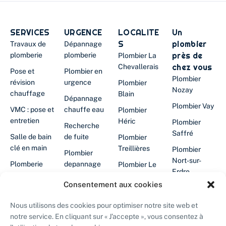
SERVICES
URGENCE
LOCALITE
Un
S
plombier
Travaux de
Dépannage
près de
plomberie
plomberie
Plombier La
chez vous
Chevallerais
Pose et
Plombier en
Plombier
révision
urgence
Plombier
Nozay
chauffage
Blain
Dépannage
Plombier Vay
VMC : pose et
chauffe eau
Plombier
entretien
Héric
Plombier
Recherche
Saffré
Salle de bain
de fuite
Plombier
clé en main
Treillières
Plombier
Plombier
Nort-sur-
Plomberie
depannage
Plombier Le
Erdre
cuisine
24/24
Gâvre
Consentement aux cookies
Plombier
Filtration
Chauffe-eau
Plombier
Abbaretz
d'eau
en panne
Grandchamp-
Nous utilisons des cookies pour optimiser notre site web et
des-
Plombier La
notre service. En cliquant sur « J’accepte », vous consentez à
Désembouage
Plombier
Fontaines