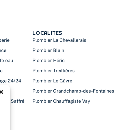
LOCALITES
erie
Plombier La Chevallerais
nce
Plombier Blain
fe eau
Plombier Héric
te
Plombier Treillières
age 24/24
Plombier Le Gâvre
anne
Plombier Grandchamp-des-Fontaines
iste Saffré
Plombier Chauffagiste Vay