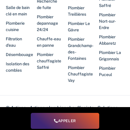
Recherche
Saffré
Salle de bain
de fuite
Plombier
clé en main
Treillières
Plombier
Plombier
Nort-sur-
Plomberie
depannage
Plombier Le
Erdre
cuisine
24/24
Gâvre
Plombier
Filtration
Chauffe-eau
Plombier
Abbaretz
d'eau
en panne
Grandchamp-
des-
Plombier La
Désembouage
Plombier
Fontaines
Grigonnais
chauffagiste
Isolation des
Saffré
Plombier
Plombier
combles
Chauffagiste
Puceul
Vay
© Artisao – Artisan plombier chauffagiste – Solutions
énergétiques
APPELER
N° de Siret : 530 334 754 00039