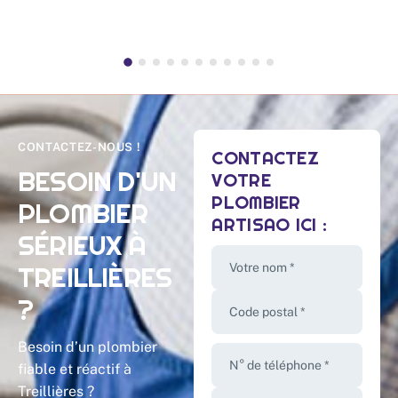
CONTACTEZ-NOUS !
CONTACTEZ
BESOIN D'UN
VOTRE
PLOMBIER
PLOMBIER
ARTISAO ICI :
SÉRIEUX À
TREILLIÈRES
Votre nom *
?
Code postal *
Besoin d’un plombier
N° de téléphone *
fiable et réactif à
Treillières ?