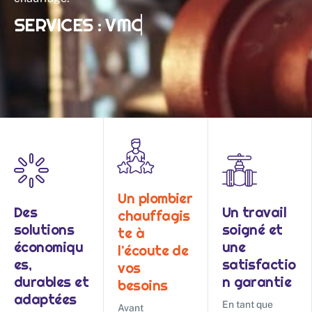
SERVICES :
VMC
Un plombier
Des
Un travail
chauffagis
solutions
soigné et
te à
économiqu
une
l'écoute de
es,
satisfactio
vos
durables et
n garantie
besoins
adaptées
En tant que
Avant