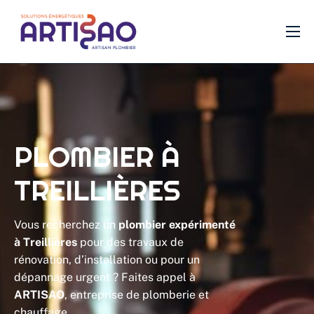
Plomberie
Chauffage
SDB
Filtration
PLOMBIER À
VMC
TREILLIÈRES
Isolation
Vous recherchez un
plombier expérimenté
Urgence
à Treillières
pour des travaux de
rénovation, d’installation ou pour un
dépannage urgent ? Faites appel à
ARTISAO
, entreprise de plomberie et
chauffage.