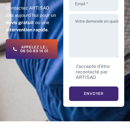
Email *
Contactez ARTISAO
dès aujourd’hui pour un
Votre demande en quelques m
devis gratuit
ou une
intervention rapide
.
APPELEZ LE :
06 50 89 14 01
J'accepte d'être
recontacté par
ARTISAO