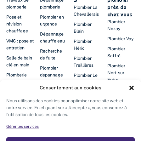
S
plombier
Travaux de
Dépannage
près de
plomberie
plomberie
Plombier La
chez vous
Chevallerais
Pose et
Plombier en
Plombier
révision
urgence
Plombier
Nozay
chauffage
Blain
Dépannage
Plombier Vay
VMC : pose et
chauffe eau
Plombier
entretien
Héric
Plombier
Recherche
Saffré
Salle de bain
de fuite
Plombier
clé en main
Treillières
Plombier
Plombier
Nort-sur-
Plomberie
depannage
Plombier Le
Erdre
cuisine
24/24
Gâvre
Consentement aux cookies
Plombier
Filtration
Chauffe-eau
Plombier
Abbaretz
d'eau
en panne
Grandchamp-
Nous utilisons des cookies pour optimiser notre site web et
des-
Plombier La
notre service. En cliquant sur « J’accepte », vous consentez à
Désembouage
Plombier
Fontaines
Grigonnais
l’utilisation de tous les cookies.
chauffagiste
Isolation des
Saffré
Plombier
Plombier
combles
Gérer les services
Chauffagiste
Puceul
Vay