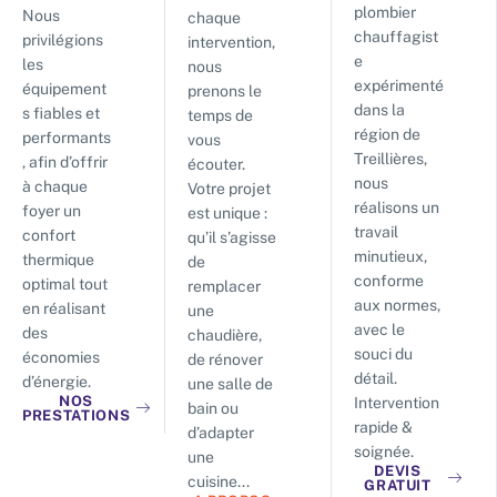
plombier
Nous
chaque
chauffagist
privilégions
intervention,
e
les
nous
expérimenté
équipement
prenons le
dans la
s fiables et
temps de
région de
performants
vous
Treillières,
, afin d’offrir
écouter.
nous
à chaque
Votre projet
réalisons un
foyer un
est unique :
travail
confort
qu’il s’agisse
minutieux,
thermique
de
conforme
optimal tout
remplacer
aux normes,
en réalisant
une
avec le
des
chaudière,
souci du
économies
de rénover
détail.
d’énergie.
une salle de
NOS
Intervention
bain ou
PRESTATIONS
rapide &
d’adapter
soignée.
une
DEVIS
cuisine...
GRATUIT