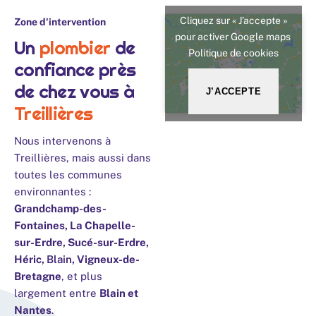
Cliquez sur « J’accepte »
Zone d'intervention
pour activer Google maps
Un
plombier
de
Politique de cookies
confiance près
de chez vous à
J’ACCEPTE
Treillières
Nous intervenons à
Treillières, mais aussi dans
toutes les communes
environnantes :
Grandchamp-des-
Fontaines, La Chapelle-
sur-Erdre, Sucé-sur-Erdre,
Héric,
Blain
, Vigneux-de-
Bretagne
, et plus
largement entre
Blain et
Nantes
.