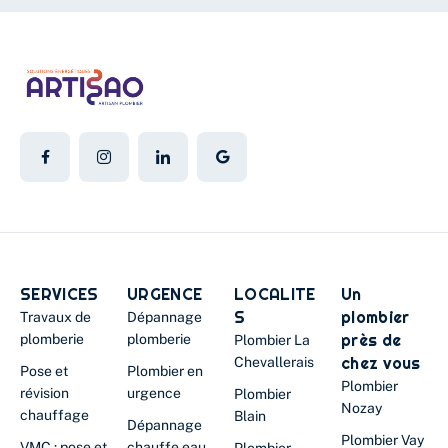
SERVICES
URGENCE
LOCALITE
Un
S
plombier
Travaux de
Dépannage
près de
plomberie
plomberie
Plombier La
chez vous
Chevallerais
Pose et
Plombier en
Plombier
révision
urgence
Plombier
Nozay
chauffage
Blain
Dépannage
Plombier Vay
VMC : pose et
chauffe eau