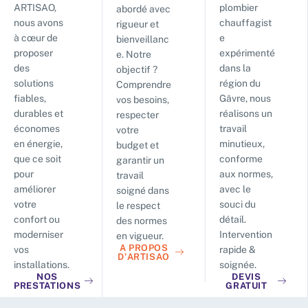
ARTISAO,
plombier
abordé avec
nous avons
chauffagist
rigueur et
à cœur de
e
bienveillanc
proposer
expérimenté
e. Notre
des
dans la
objectif ?
solutions
région du
Comprendre
fiables,
Gâvre, nous
vos besoins,
durables et
réalisons un
respecter
économes
travail
votre
en énergie,
minutieux,
budget et
que ce soit
conforme
garantir un
pour
aux normes,
travail
améliorer
avec le
soigné dans
votre
souci du
le respect
confort ou
détail.
des normes
moderniser
Intervention
en vigueur.
A PROPOS
vos
rapide &
D'ARTISAO
installations.
soignée.
NOS
DEVIS
PRESTATIONS
GRATUIT