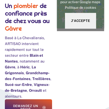
pour activer Google maps
Un
plombier
de
Politique de cookies
confiance près
de chez vous au
J’ACCEPTE
Gâvre
Basé à La Chevallerais,
ARTISAO intervient
rapidement sur tout le
secteur entre
Blain et
Nantes
, notamment au
Gâvre
, à
Héric
,
La
Grigonnais
,
Grandchamp-
des-Fontaines
,
Treillières
,
Sucé-sur-Erdre
,
Vigneux-
de-Bretagne
,
Orvault
et
alentours.
DEMANDEZ UN