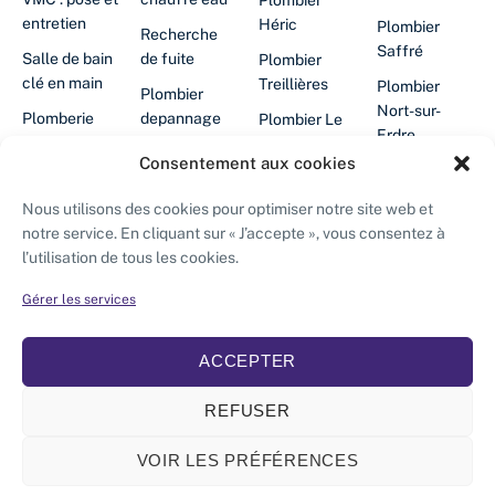
Plombier
entretien
Héric
Plombier
Recherche
Saffré
Salle de bain
de fuite
Plombier
clé en main
Treillières
Plombier
Plombier
Nort-sur-
Plomberie
depannage
Plombier Le
Erdre
cuisine
24/24
Gâvre
Consentement aux cookies
Plombier
Filtration
Chauffe-eau
Plombier
Abbaretz
d'eau
en panne
Grandchamp-
Nous utilisons des cookies pour optimiser notre site web et
des-
Plombier La
notre service. En cliquant sur « J’accepte », vous consentez à
Désembouage
Plombier
Fontaines
Grigonnais
l’utilisation de tous les cookies.
chauffagiste
Isolation des
Saffré
Plombier
Plombier
combles
Gérer les services
Chauffagiste
Puceul
Vay
ACCEPTER
REFUSER
© Artisao – Artisan plombier chauffagiste – Solutions
VOIR LES PRÉFÉRENCES
énergétiques
APPELER