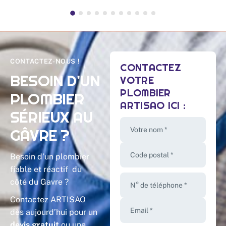
CONTACTEZ-NOUS !
CONTACTEZ
BESOIN D'UN
VOTRE
PLOMBIER
PLOMBIER
ARTISAO ICI :
SÉRIEUX AU
GÂVRE ?
Votre nom *
Code postal *
Besoin d’un plombier
fiable et réactif du
côté du Gavre ?
N° de téléphone *
Contactez ARTISAO
Email *
dès aujourd’hui pour un
devis gratuit
ou une