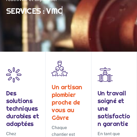
SERVICES :
VMC
Un artisan
Des
Un travail
plombier
solutions
soigné et
proche de
techniques
une
vous au
durables et
satisfactio
Gâvre
adaptées
n garantie
Chaque
Chez
En tant que
chantier est