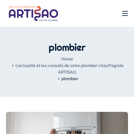
Plomberie
Chauffage
plombier
SDB
Home
Filtration
L’actualité et les conseils de votre plombier chauffagiste
ARTISAO
VMC
plombier
Isolation
Urgence