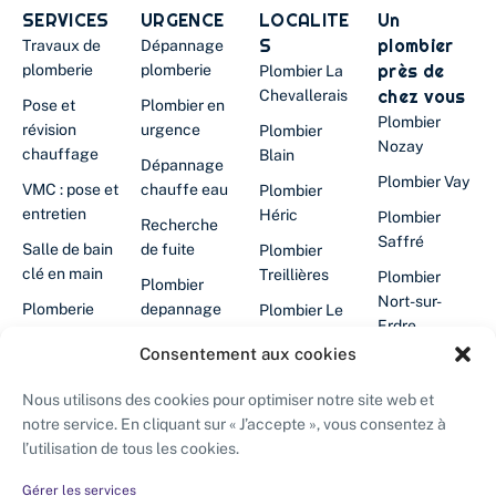
SERVICES
URGENCE
LOCALITE
Un
S
plombier
Travaux de
Dépannage
près de
plomberie
plomberie
Plombier La
chez vous
Chevallerais
Pose et
Plombier en
Plombier
révision
urgence
Plombier
Nozay
chauffage
Blain
Dépannage
Plombier Vay
VMC : pose et
chauffe eau
Plombier
entretien
Héric
Plombier
Recherche
Saffré
Salle de bain
de fuite
Plombier
clé en main
Treillières
Plombier
Plombier
Nort-sur-
Plomberie
depannage
Plombier Le
Erdre
cuisine
24/24
Gâvre
Consentement aux cookies
Plombier
Filtration
Chauffe-eau
Plombier
Abbaretz
d'eau
en panne
Grandchamp-
Nous utilisons des cookies pour optimiser notre site web et
des-
Plombier La
notre service. En cliquant sur « J’accepte », vous consentez à
Désembouage
Plombier
Fontaines
Grigonnais
l’utilisation de tous les cookies.
chauffagiste
Isolation des
Saffré
Plombier
Plombier
combles
Gérer les services