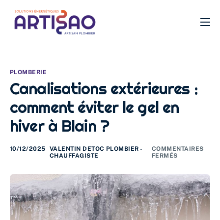
Plomberie
Chauffage
PLOMBERIE
SDB
Canalisations extérieures :
Filtration
comment éviter le gel en
VMC
hiver à Blain ?
Isolation
10/12/2025
VALENTIN DETOC PLOMBIER -
COMMENTAIRES
CHAUFFAGISTE
FERMÉS
Urgence