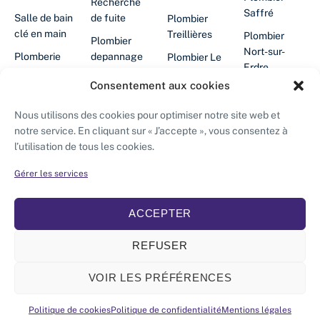
Recherche
Saffré
Salle de bain
de fuite
Plombier
clé en main
Treillières
Plombier
Plombier
Nort-sur-
Plomberie
depannage
Plombier Le
Erdre
cuisine
24/24
Gâvre
Consentement aux cookies
Plombier
Filtration
Chauffe-eau
Plombier
Abbaretz
d'eau
en panne
Grandchamp-
Nous utilisons des cookies pour optimiser notre site web et
des-
Plombier La
notre service. En cliquant sur « J’accepte », vous consentez à
Désembouage
Plombier
Fontaines
Grigonnais
l’utilisation de tous les cookies.
chauffagiste
Isolation des
Saffré
Plombier
Plombier
combles
Gérer les services
Chauffagiste
Puceul
Vay
ACCEPTER
REFUSER
© Artisao – Artisan plombier chauffagiste – Solutions
VOIR LES PRÉFÉRENCES
énergétiques
APPELER
N° de Siret : 530 334 754 00039
Politique de cookies
Politique de confidentialité
Mentions légales