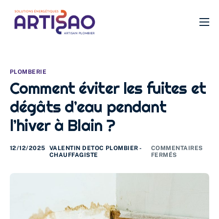
Plomberie
Chauffage
PLOMBERIE
SDB
Comment éviter les fuites et
Filtration
dégâts d’eau pendant
VMC
l’hiver à Blain ?
Isolation
12/12/2025
VALENTIN DETOC PLOMBIER -
COMMENTAIRES
CHAUFFAGISTE
FERMÉS
Urgence