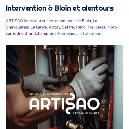
Intervention à Blain et alentours
ARTISAO intervient sur les communes de
Blain
,
La
Chevallerais
,
Le Gâvre
,
Nozay
,
Saffré
,
Héric
,
Treillières
,
Nort-
sur-Erdre
,
Grandchamp-des-Fontaines
… et alentours.