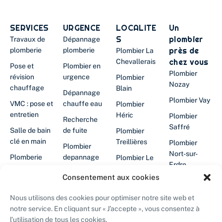
SERVICES
URGENCE
LOCALITE
Un
S
plombier
Travaux de
Dépannage
près de
plomberie
plomberie
Plombier La
chez vous
Chevallerais
Pose et
Plombier en
Plombier
révision
urgence
Plombier
Nozay
chauffage
Blain
Dépannage
Plombier Vay
VMC : pose et
chauffe eau
Plombier
entretien
Héric
Plombier
Recherche
Saffré
Salle de bain
de fuite
Plombier
clé en main
Treillières
Plombier
Plombier
Nort-sur-
Plomberie
depannage
Plombier Le
Erdre
cuisine
24/24
Gâvre
Consentement aux cookies
Plombier
Filtration
Chauffe-eau
Plombier
Abbaretz
d'eau
en panne
Grandchamp-
Nous utilisons des cookies pour optimiser notre site web et
des-
Plombier La
notre service. En cliquant sur « J’accepte », vous consentez à
Désembouage
Plombier
Fontaines
Grigonnais
l’utilisation de tous les cookies.
chauffagiste