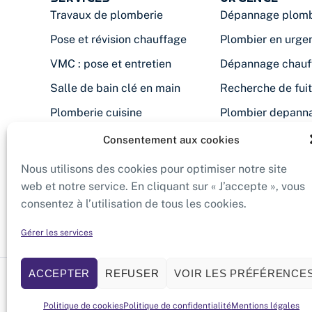
Travaux de plomberie
Dépannage plomb
Pose et révision chauffage
Plombier en urge
VMC : pose et entretien
Dépannage chauf
Salle de bain clé en main
Recherche de fui
Plomberie cuisine
Plombier depann
Filtration d'eau
Chauffe-eau en p
Consentement aux cookies
Désembouage
Plombier chauffag
Nous utilisons des cookies pour optimiser notre site
Isolation des combles
web et notre service. En cliquant sur « J’accepte », vous
consentez à l’utilisation de tous les cookies.
Gérer les services
ACCEPTER
REFUSER
VOIR LES PRÉFÉRENCE
© Artisao – Artisan plombier chauffagiste – Soluti
N° de Siret : 530 334 754 00039
Politique de cookies
Politique de confidentialité
Mentions légales