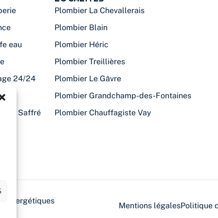
erie
Plombier La Chevallerais
nce
Plombier Blain
fe eau
Plombier Héric
te
Plombier Treillières
age 24/24
Plombier Le Gâvre
anne
Plombier Grandchamp-des-Fontaines
iste Saffré
Plombier Chauffagiste Vay
S
ons énergétiques
Mentions légales
Politique 