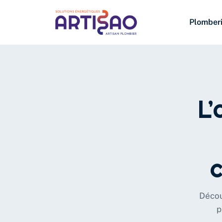
Plomber
L’
Décou
p