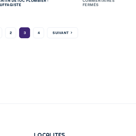
ENTIN DETOC PLOMBIER -
COMMENTAIRES
UFFAGISTE
FERMÉS
2
3
4
SUIVANT
LOCALITES