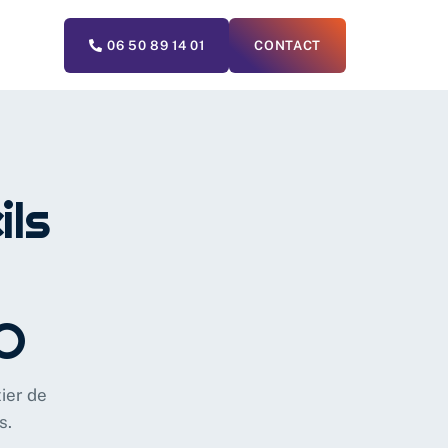
06 50 89 14 01
CONTACT
ils
O
ier de
s.