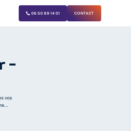
06 50 89 14 01
CONTACT
r -
es vos
e...