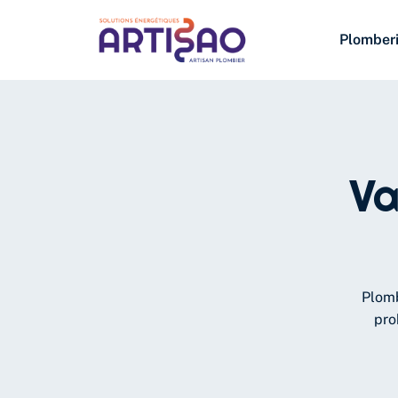
Plomber
Va
Plomb
pro