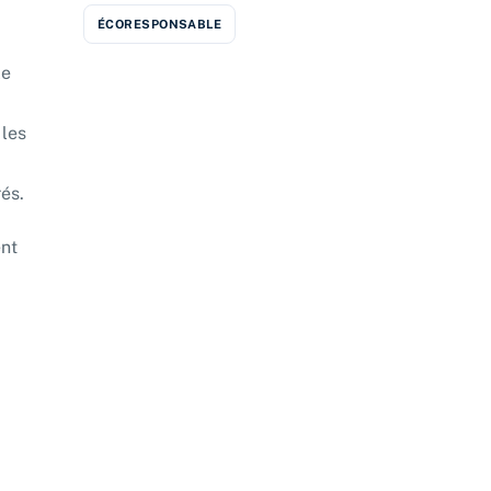
ÉCORESPONSABLE
le
 les
és.
ent